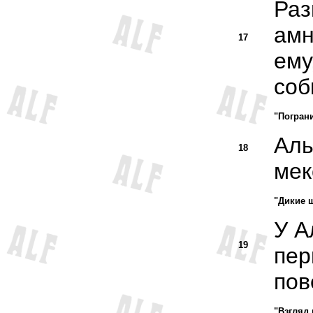
Раз
амн
17
ему
соб
"Погран
Аль
18
мек
"Дикие 
У А
19
пер
пов
"Взгляд 