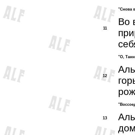
"Снова в
Во 
11
при
себ
"О, Танн
Аль
12
гор
рож
"Воссое
Аль
13
дом