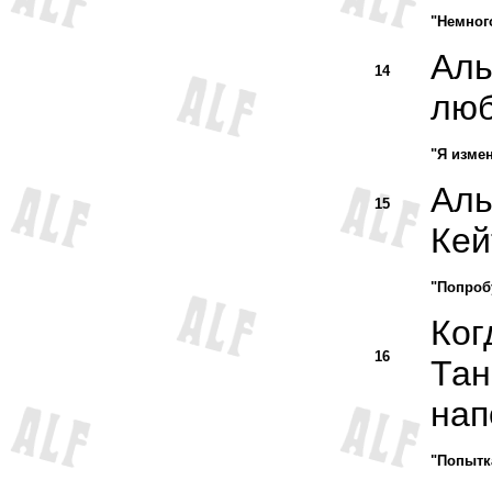
"Немног
Аль
14
люб
"Я изме
Аль
15
Кей
"Попробу
Ког
16
Тан
нап
"Попытка