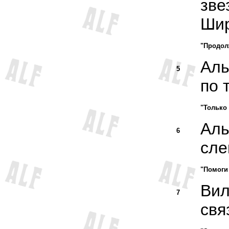
зве
Шир
"Продол
Аль
5
по 
"Только 
Аль
6
сле
"Помоги
Вил
7
свя