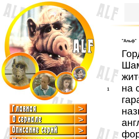
"Альф"
Гор
Шам
жит
на 
1
гар
наз
анг
фор