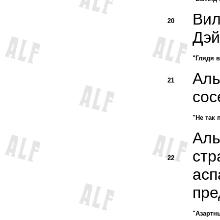
Вил
20
Дэй
"Глядя в
Аль
21
сос
"Не так
Аль
стр
22
асп
пре
"Азартн