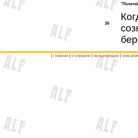
"Полета
Ког
26
соз
бер
|
главная
|
о сериале
|
мультимедиа
|
описани