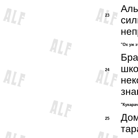
Аль
23
сил
неп
"Ох уж э
Бра
шко
24
нек
зна
"Кукара
Дом
25
тар