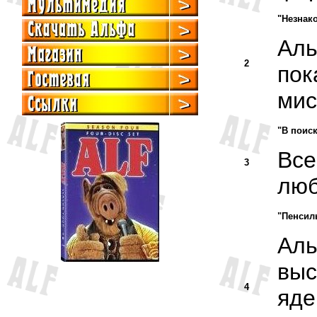
"Незнак
Аль
2
пок
мис
"В поиск
Все
3
люб
"Пенсил
Аль
выс
4
яде